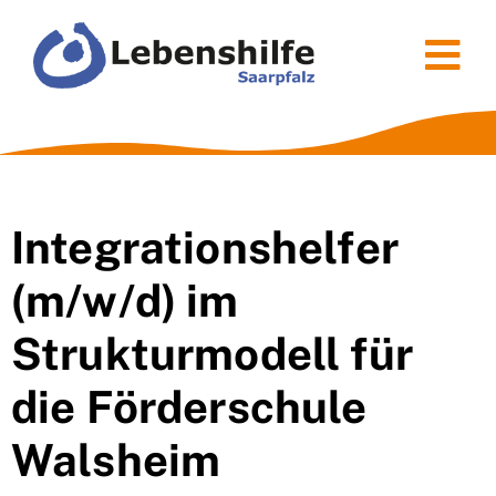
Zum
Inhalt
Tog
springen
Nav
Über uns
Lebenshilfen
Integrationshelfer
Kinder & Jugend
(m/w/d) im
Wohnen
Strukturmodell für
Arbeiten
die Förderschule
Walsheim