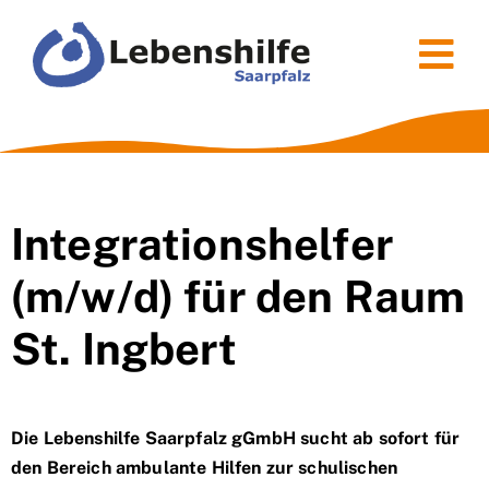
Zum
Inhalt
Tog
springen
Nav
Über uns
Lebenshilfen
Integrationshelfer
Kinder & Jugend
(m/w/d) für den Raum
Wohnen
St. Ingbert
Arbeiten
Die Lebenshilfe Saarpfalz gGmbH sucht ab sofort für
den Bereich ambulante Hilfen zur schulischen