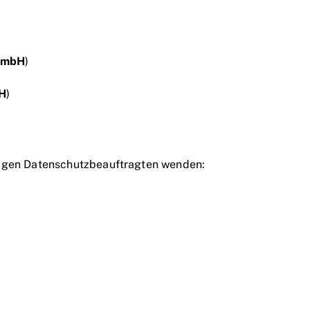
gGmbH
)
bH
)
digen Datenschutzbeauftragten wenden: